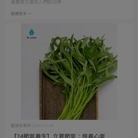
著農業生產和人們的日常⋯
閱讀更多 ->
聖蓮營養師 | 2023-12-14
【24節氣養生】立夏節氣：保養心氣