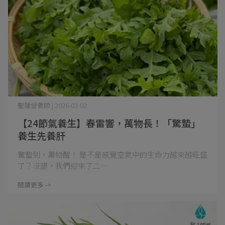
聖蓮營養師 | 2026-03-02
【24節氣養生】春雷響，萬物長！「驚蟄」
養生先養肝
驚蟄到，萬物醒！ 是不是感覺空氣中的生命力越來越旺盛
了？沒錯，我們迎來了二⋯
閱讀更多 ->