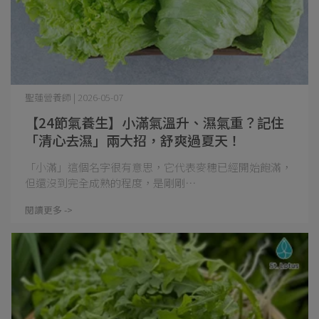
聖蓮營養師 | 2026-05-07
【24節氣養生】小滿氣溫升、濕氣重？記住
「清心去濕」兩大招，舒爽過夏天！
「小滿」這個名字很有意思，它代表麥穗已經開始飽滿，
但還沒到完全成熟的程度，是剛剛⋯
閱讀更多 ->