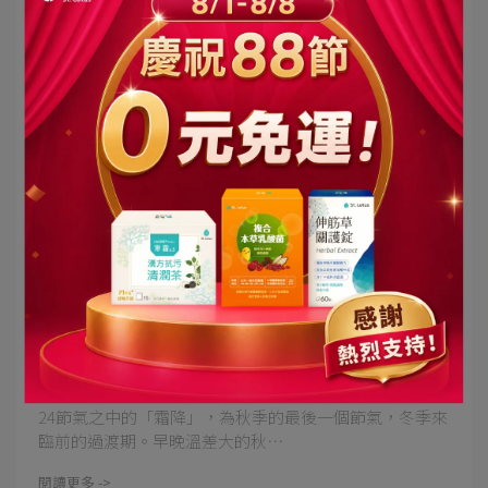
聖蓮營養師 | 2023-12-14
【24節氣養生】霜降這樣補，過冬打好底！
24節氣之中的「霜降」，為秋季的最後一個節氣，冬季來
臨前的過渡期。早晚溫差大的秋⋯
閱讀更多 ->