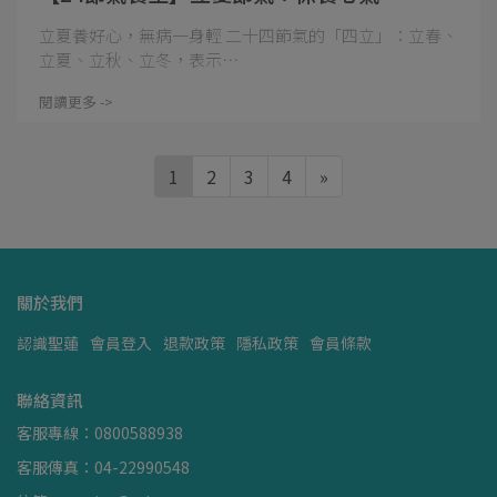
立夏養好心，無病一身輕 二十四節氣的「四立」：立春、
立夏、立秋、立冬，表示⋯
閱讀更多 ->
1
2
3
4
»
關於我們
認識聖蓮
會員登入
退款政策
隱私政策
會員條款
聯絡資訊
客服專線：0800588938
客服傳真：04-22990548