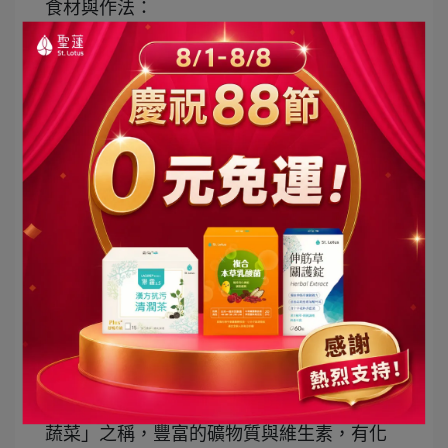
食材與作法：
Step 1.
準備雪梨、紅棗、桂花瓣，先將雪梨
洗淨去籽切塊，桂花裝入茶包過濾袋中備
用。
Step 2.
所有材料（除了桂花）放入鍋中，加
入適量的開水，小火煮約20分鐘至水開。
Step 3.
熄火後放入桂花茶包，浸泡約10-20分
鐘。
Step 4.
依個人口味添加冰糖，一碗潤肺養生
的甜品完成！
4.
【蘋果海帶湯】
秋季乾燥沒胃口，非常適合用水果來煲湯。
蘋果含有許多營養及纖維素，能夠潤肺開
胃、幫助消化；海帶有「長壽菜」、「海上
蔬菜」之稱，豐富的礦物質與維生素，有化