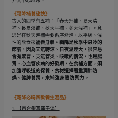
外套小心風寒。
《霜降補養秘訣》
古人的四季有五補：「春天升補、夏天清
補、長夏淡補、秋天平補、冬天溫補」。意
思是在秋天進補需要循序漸進，以平緩、溫
性的飲食來補養身體。
霜降是秋季中最冷的
節氣，因為天氣轉涼、日夜溫差大，很容易
會有感冒、支氣管炎、咳嗽的情況，也是腸
胃、心血管疾病的好發期，在食補方面，須
加強呼吸道的保養，食材選擇著重潤肺防
燥、健脾養胃，來
補強身體防禦力
。
《霜降必喝四款養生湯品》
1.
【百合銀耳蓮子湯】