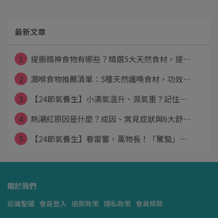
最新文章
1
提振精神食物有哪些？精選5大天然食材，提⋯
2
潤喉食物推薦清單：5種天然護嗓食材，功效⋯
3
【24節氣養生】小滿氣溫升、濕氣重？記住⋯
4
熱潮紅原因是什麼？成因、常見症狀與6大舒⋯
5
【24節氣養生】春雷響，萬物長！「驚蟄」⋯
關於我們
認識聖蓮
會員登入
退款政策
隱私政策
會員條款