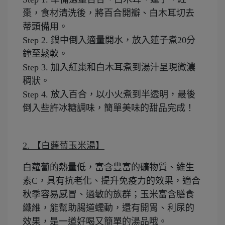
棗，食材清洗後，將百合開瓣、白木耳切去
蒂頭備用。
Step 2.
鍋中倒入適量開水，放入蓮子煮20分
鐘至鬆軟。
Step 3.
加入紅棗和白木耳煮到湯汁呈現微濃
稠狀。
Step 4.
放入百合，以小火煮到半透明，最後
倒入些許冰糖調味，簡單美味的甜品完成！
2. 【白蘿蔔玉米湯】
白蘿蔔的熱量低，富含豐富的礦物質、維生
素C，具有抗老化、提升免疫力的效果，適合
秋季容易感冒、過敏的族群；玉米富含膳食
纖維，能幫助腸道蠕動，還有開胃、利尿的
效果，是一道好喝又簡單的湯品哦。