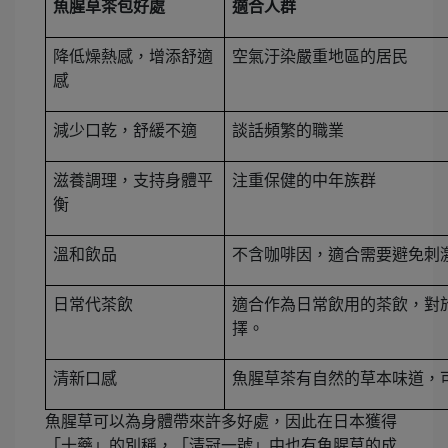
魚腥草茶包好處
適合人群
降低燥熱感，增添舒適
空氣汙染嚴重地區的居民
感
減少口乾，舒緩不適
談話頻繁的職業
滋養調理，支持身體平
注重保健的中年族群
衡
溫和飲品
不含咖啡因，適合需要避免刺
日常代茶飲
適合作為日常飲用的茶飲，對
擇。
清新口感
魚腥草茶有自然的草本味道，
魚腥草可以為身體帶來許多好處，因此在日本獲得
「十藥」的別稱，「清冠一號」中也有魚腥草的成