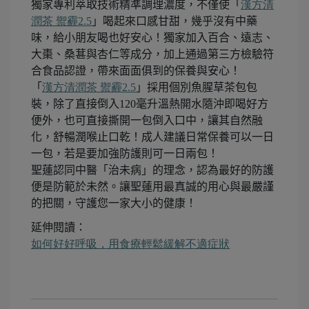
獨家專利萃取技術精準調理濃度，不僅使「
漢方清
潤茶
禦霾
2.5
」喝起來口感甘甜，幾乎沒有中藥
味，給小朋友喝也好安心！獨家加入百合、遠志、
大棗、桑葚與杏仁等成分，加上通過第三方檢驗符
合食品認證，帶來面面俱到的保養與安心！
「
漢方清潤茶
禦霾
2.5
」採用個別魚腥草茶包包
裝，除了直接倒入120毫升溫熱開水隨沖即喝好方
便外，也可直接撕開一包倒入口中，讓其自然融
化，舒暢潤喉止口乾！成人建議日常保養可以一日
一包，若是要加強防護則可一日兩包！
聖蓮認同中醫「治未病」的理念，認為最好的防護
便是防範於未然。讓聖蓮用最真誠的用心與最嚴謹
的把關，守護您一家大小的健康！
延伸閱讀：
如何好好呼吸，用食療輕鬆緩解不適症狀