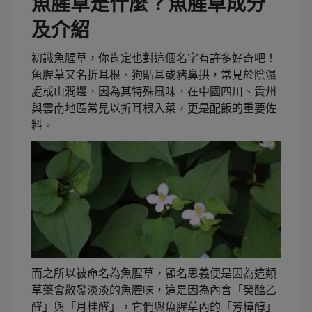
魚腥草是什麼？魚腥草成分
及介紹
初識魚腥草，你肯定也對這個名字有許多好奇吧！
魚腥草又名折耳根、狗貼耳或豬鼻拱，常見於陰濕
處或山澗邊，因為其特殊風味，在中國四川、貴州
與雲南地區常見以折耳根入菜，更是配飯的重要佐
料。
而之所以被命名為魚腥草，顧名思義便是因為這類
草藥會散發淡淡的魚腥味，這是因為內含「癸醯乙
醛」與「月桂醛」，它們與魚腥草內的「芳樟醇」