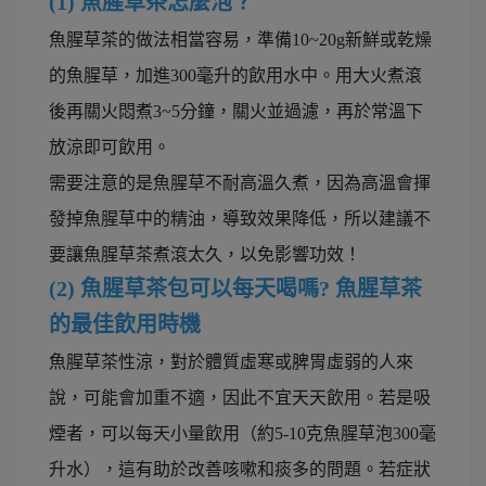
(1) 魚腥草茶怎麼泡？
魚腥草茶的做法相當容易，準備10~20g新鮮或乾燥
的魚腥草，加進300毫升的飲用水中。用大火煮滾
後再關火悶煮3~5分鐘，關火並過濾，再於常溫下
放涼即可飲用。
需要注意的是魚腥草不耐高溫久煮，因為高溫會揮
發掉魚腥草中的精油，導致效果降低，所以建議不
要讓魚腥草茶煮滾太久，以免影響功效！
(2)
魚腥草茶包可以每天喝嗎?
魚腥草茶
的最佳飲用時機
魚腥草茶性涼，對於體質虛寒或脾胃虛弱的人來
說，可能會加重不適，因此不宜天天飲用。若是吸
煙者，可以每天小量飲用（約5-10克魚腥草泡300毫
升水），這有助於改善咳嗽和痰多的問題。若症狀