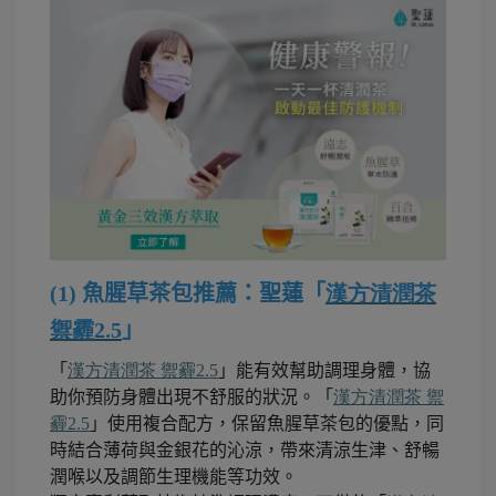
(1) 魚腥草茶包推薦：聖蓮「
漢方清潤茶
禦霾
2.5
」
「
漢方清潤茶
禦霾
2.5
」能有效幫助調理身體，協
助你預防身體出現不舒服的狀況。「
漢方清潤茶
禦
霾
2.5
」使用複合配方，保留魚腥草茶包的優點，同
時結合薄荷與金銀花的沁涼，帶來清涼生津、舒暢
潤喉以及調節生理機能等功效。