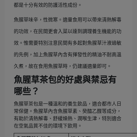
都是十分有效的防護活性成份。
魚腥草味辛，性微寒。適量食用可以帶來清熱解毒
的功效，在民間更會入菜以達到調理養生機能的功
效。惟需要特別注意民間有多起對魚腥草汁液過敏
的先例，加上魚腥草內含有揮發性的精油不耐高溫
久煮，故在食用魚腥草時，仍建議適量即可。
魚腥草茶包的好處與禁忌有
哪些？
魚腥草茶包是一種溫和的養生飲品，適合都市人日
常保健。魚腥草內含魚腥草素、癸醯乙醛等成分，
有助於清熱解毒、舒緩燥熱、潤喉生津，特別適合
在空氣品質不佳的環境下飲用。