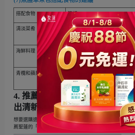
(7)魚腥草茶包搭配食物的建議
搭配食物
建議
清淡菜肴
魚腥草茶的清新口感非常適合
海帶或青菜。這樣的搭配可以
海鮮料理
魚腥草茶也可以搭配海鮮料理
種組合不僅美味，也能充分發
青欖和蘋果
魚腥草可以與青欖（青橄欖）
的水果可以中和魚腥草的微辛
4. 推薦魚腥草茶包，簡單喝
出清新好舒暢
想要選購適合日常輕鬆易取得的魚腥草茶包嗎！推
薦聖蓮的「
漢方清潤茶
禦霾
2.5
」給有品味的你！