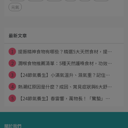
元氣
最新文章
1
提振精神食物有哪些？精選5大天然食材，提⋯
2
潤喉食物推薦清單：5種天然護嗓食材，功效⋯
3
【24節氣養生】小滿氣溫升、濕氣重？記住⋯
4
熱潮紅原因是什麼？成因、常見症狀與6大舒⋯
5
【24節氣養生】春雷響，萬物長！「驚蟄」⋯
關於我們