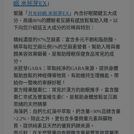
眠
米胚芽
EX
」
聖蓮「
月光好眠
米胚芽
EX
」內含好眠關鍵五大成
分，高達86%的體驗者反饋有感放鬆幫助入睡。以
下向您介紹這五大成分的珍稀與特別：
精純濃度的97%芝麻素：富含多元不飽和脂肪酸，
精萃每粒芝麻比例1%的芝麻素營養，幫助入睡與養
顏美容效果顯著，是幫助睡眠保健食品常見的成
分。
米胚芽GABA：萃取純淨的GABA來源，提供身體
幫助放鬆的神經傳導物質，有助維持生理機能，帶
給你一整晚的寧靜好眠！
東方睡果酸棗仁：常見於漢方的助眠推手，富含酸
棗仁皂甙及豐富維生素C，是幫助身體放鬆並沉澱
思緒的天然精華
海藻鈣：自鈣化紅藻中萃取，鈣含量>30%且鎂含量
>2.2%，除此之外，更包含多重微量元素與礦物
質，提供純素且天然的優質鈣鎂來源。
南瓜籽：在天然堅果中色胺酸含量最豐富地當屬南