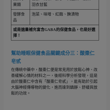
果類
羽衣甘藍
發酵食
泡菜、味噌、紅麴、醃漬物
品
或是適量補充富含GABA的保健食品，也是好選
擇！
幫助睡眠保健食品關鍵成分三：酸棗仁
皂甙
在傳統中藥中，酸棗仁便是常見用於放鬆心神、改
善緩解心情的材料之一，後經科學分析發現，這是
由於酸棗仁中含有「酸棗仁皂甙」，能有助於引起
大腦神經傳導物的變化，進而達到鎮靜、舒緩與放
鬆的功效。