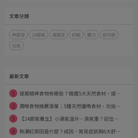
文章分類
伸筋草
24節氣
清潤茶
好眠
體力
舒月飲
元氣
最新文章
1
提振精神食物有哪些？精選5大天然食材，提⋯
2
潤喉食物推薦清單：5種天然護嗓食材，功效⋯
3
【24節氣養生】小滿氣溫升、濕氣重？記住⋯
4
熱潮紅原因是什麼？成因、常見症狀與6大舒⋯