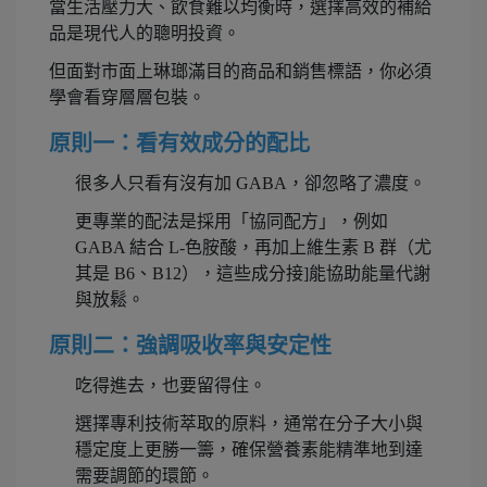
當生活壓力大、飲食難以均衡時，選擇高效的補給
品是現代人的聰明投資。
但面對市面上琳瑯滿目的商品和銷售標語，你必須
學會看穿層層包裝。
原則一：看有效成分的配比
很多人只看有沒有加 GABA，卻忽略了濃度。
更專業的配法是採用「協同配方」，例如
GABA 結合 L-色胺酸，再加上維生素 B 群（尤
其是 B6、B12），這些成分接]能協助能量代謝
與放鬆。
原則二：強調吸收率與安定性
吃得進去，也要留得住。
選擇專利技術萃取的原料，通常在分子大小與
穩定度上更勝一籌，確保營養素能精準地到達
需要調節的環節。