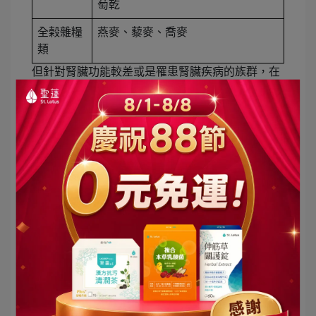
萄乾
全榖雜糧
燕麥、藜麥、喬麥
類
但針對腎臟功能較差或是罹患腎臟疾病的族群，在
補充鎂之前請優先洽詢醫生的建議，以免對身體造
成更大的負擔。此外鎂並不適合過度攝取，非天然
食物來源的鎂每日不建議超過350毫克
(
資料來源
)
，
以免造成副作用。若是透過補品補充建議選在睡前
服用，添加鈣質複方可以加強放鬆效果。
幫助睡眠保健食品關鍵成分六：色胺酸
色胺酸是人體的其中一種必需胺基酸，無法自行合
成，只能藉由飲食攝取。色胺酸主要的功能是幫助
大腦合成血清素，而血清素在調節睡眠中扮演重要
的角色，能夠幫助身體保持放鬆，減緩神經的活動
並誘發睡意，血清素在經過體內作用後會產生褪黑
激素，幫助穩定睡眠週期。