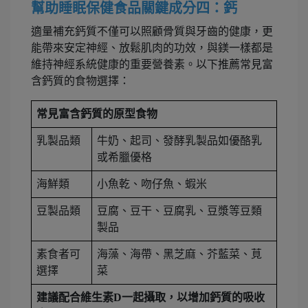
幫助睡眠保健食品關鍵成分四：鈣
適量補充鈣質不僅可以照顧骨質與牙齒的健康，更
能帶來安定神經、放鬆肌肉的功效，與鎂一樣都是
維持神經系統健康的重要營養素。以下推薦常見富
含鈣質的食物選擇：
常見富含鈣質的原型食物
乳製品類
牛奶、起司、發酵乳製品如優酪乳
或希臘優格
海鮮類
小魚乾、吻仔魚、蝦米
豆製品類
豆腐、豆干、豆腐乳、豆漿等豆類
製品
素食者可
海藻、海帶、黑芝麻、芥藍菜、莧
選擇
菜
建議配合維生素D一起攝取，以增加鈣質的吸收