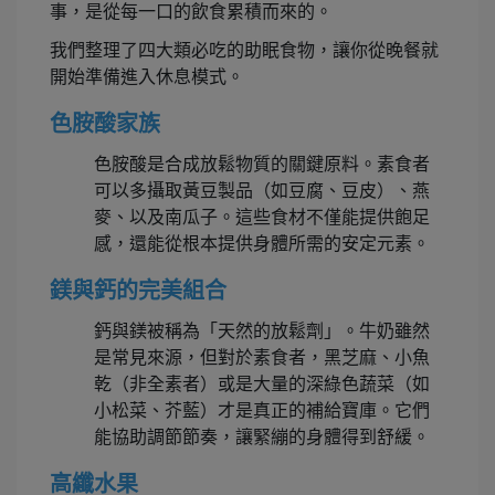
事，是從每一口的飲食累積而來的。
我們整理了四大類必吃的助眠食物，讓你從晚餐就
開始準備進入休息模式。
色胺酸家族
色胺酸是合成放鬆物質的關鍵原料。素食者
可以多攝取黃豆製品（如豆腐、豆皮）、燕
麥、以及南瓜子。這些食材不僅能提供飽足
感，還能從根本提供身體所需的安定元素。
鎂與鈣的完美組合
鈣與鎂被稱為「天然的放鬆劑」。牛奶雖然
是常見來源，但對於素食者，黑芝麻、小魚
乾（非全素者）或是大量的深綠色蔬菜（如
小松菜、芥藍）才是真正的補給寶庫。它們
能協助調節節奏，讓緊繃的身體得到舒緩。
高纖水果