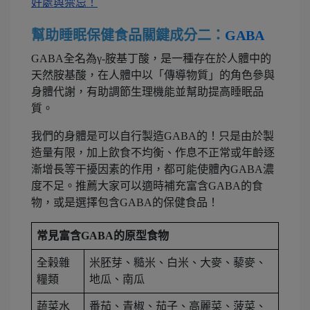
好處與禁忌！
幫助睡眠保健食品關鍵成分二：
GABA
GABA全名為γ-胺基丁酸，是一種存在於人體中的
天然胺基酸，在人體中以「傳導物質」的角色參與
身體代謝，有助調節生理機能並幫助提高睡眠品
質。
我們的身體是可以自行製造GABA的！只是由於製
造量有限，加上飲食不均衡、作息不正常或年齡逐
漸增長等干擾因素的作用，都可能使體內GABA濃
度不足。推薦大家可以適時補充富含GABA的食
物，或是選擇包含GABA的保健食品！
常見富含GABA的原型食物
全榖雜
米胚芽、糙米、白米、大麥、藜麥、
糧類
地瓜、南瓜
蔬菜水
番茄、青椒、茄子、高麗菜、菠菜、