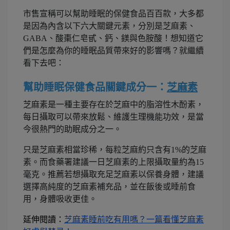
市售宣稱可以幫助睡眠的保健食品百百款，大多都
是因為內含以下六大關鍵元素，分別是芝麻素、
GABA、酸棗仁皂甙、鈣、鎂與色胺酸！想知道它
們是怎麼為你的睡眠品質帶來好的影響嗎？就繼續
看下去吧：
幫助睡眠保健食品關鍵成分一：
芝麻素
芝麻素是一種主要存在於芝麻中的脂溶性木酚素，
每日攝取可以帶來放鬆、維護生理機能功效，是當
今很熱門的助眠成分之一。
只是芝麻素相當珍稀，每粒芝麻約只含有1%的芝麻
素。而食藥署建議一日芝麻素的上限攝取量約為15
毫克。推薦若想攝取充足芝麻素以保養身體，建議
選擇高純度的芝麻素補充品，並在飯後或睡前食
用，身體吸收更佳。
延伸閱讀：
芝麻素睡前吃有用嗎？一篇看懂芝麻素