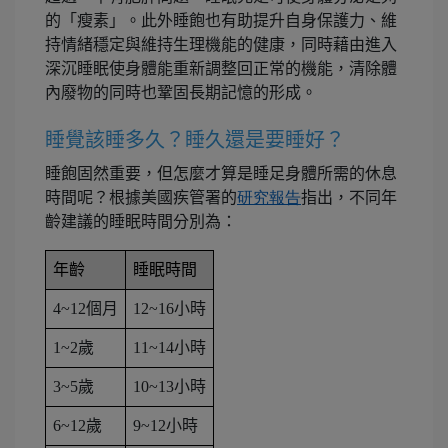
的「瘦素」。此外睡飽也有助提升自身保護力、維
持情緒穩定與維持生理機能的健康，同時藉由進入
深沉睡眠使身體能重新調整回正常的機能，清除體
內廢物的同時也鞏固長期記憶的形成。
睡覺該睡多久？睡久還是要睡好？
睡飽固然重要，但怎麼才算是睡足身體所需的休息
時間呢？根據美國疾管署的
研究報告
指出，不同年
齡建議的睡眠時間分別為：
年齡
睡眠時間
4~12個月
12~16小時
1~2歲
11~14小時
3~5歲
10~13小時
6~12歲
9~12小時