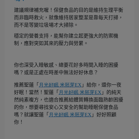
建議規律補充喔！
保健食品的目的是維持生理平衡
而非臨時救火，
就像維持居家整潔是靠每天打掃，
而不是等變垃圾場才大掃除。
穩定的營養支持，能幫你建立起更強大的防禦機
制，應對突如其來的壓力與勞累。
你
也深受入睡敏感、總要花好多時間入睡的困擾
嗎？或是正處在時差中無法好好休息？
推薦聖蓮「
月光好眠
米胚芽
EX
」給你，還你一夜
好眠！當然！聖蓮「
月光好眠
米胚芽
EX
」的純天
然純素複方，也適合推薦給體質轉換面臨熟齡困擾
的你，想要尋找安心又安全的幫助睡眠保健食品
嗎？就讓聖蓮「
月光好眠
米胚芽
EX
」好好照顧
你！