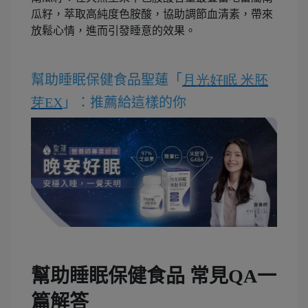
瓜籽，萃取高純度色胺酸，協助調節血清素，帶來
放鬆心情，進而引發睡意的效果。
幫助睡眠保健食品聖蓮「
月光好眠
米胚
芽
EX
」：推薦給這樣的你
幫助睡眠保健食品 常見QA一
篇解答