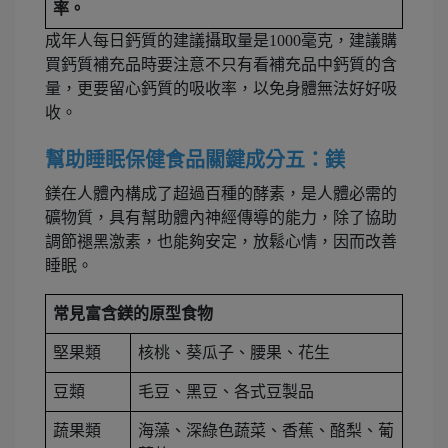
率。
成年人每日鈣質的建議攝取量是1000毫克，建議購
買鈣質補充品時要注意不只有看補充品中鈣質的含
量，更要留心鈣質的吸收率，以免身體無法好好吸
收。
幫助睡眠保健食品關鍵成分五：鎂
鎂在人體內構成了超過百種的酵素，是人體必需的
礦物質，具有幫助體內神經傳導的能力，除了協助
調節褪黑激素，也能夠安定，放鬆心情，因而改善
睡眠。
常見富含鎂的原型食物
堅果類
核桃、葵瓜子、腰果、花生
豆類
毛豆、黑豆、各式豆製品
蔬果類
海藻、深綠色蔬菜、香蕉、酪梨、葡