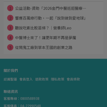
1
公益活動-資助「2026金門中醫巡迴醫療⋯
2
響應百萬綠行動，一起「說到做到愛地球」
3
聽說吃素比較苗條？｜營養師Leo
4
中醫博士來了！讓更年期不再是夢魘
5
從鬧鬼工廠到草本王國的創業之路
關於我們
認識聖蓮
會員登入
退款政策
隱私政策
會員條款
聯絡資訊
客服專線：0800588938
客服傳真：04-22990548