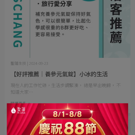
聖蓮生技 | 2024-09-23
【好評推薦｜養參元氣錠】小冰的生活
現在人的工作忙碌，生活步調緊湊， 總是早出晚歸， 不
知道大家⋯
閱讀更多 ->