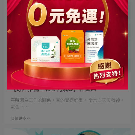
聖蓮生技 | 2024-09-23
【好評推薦｜養參元氣錠】朴娜熙
平時因為工作的關係，真的覺得好累， 常常白天沒精神，
氣色不⋯
閱讀更多 ->