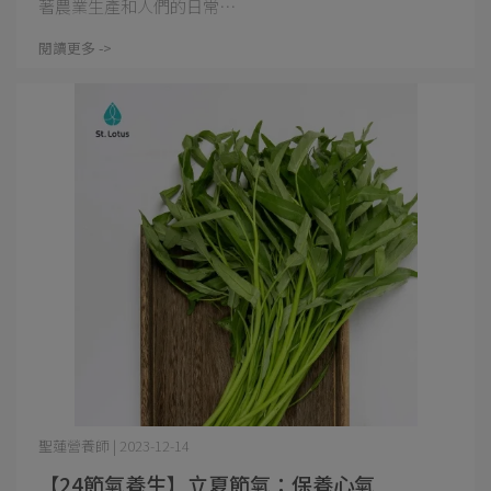
著農業生產和人們的日常⋯
閱讀更多 ->
聖蓮營養師 | 2023-12-14
【24節氣養生】立夏節氣：保養心氣