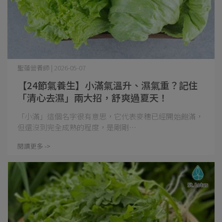
聖蓮營養師 | 2026-05-07
【24節氣養生】小滿氣溫升、濕氣重？記住
「清心去濕」兩大招，舒爽過夏天！
「小滿」這個名字很有意思，它代表麥穗已經開始飽滿，
但還沒到完全成熟的程度，是剛剛⋯
閱讀更多 ->