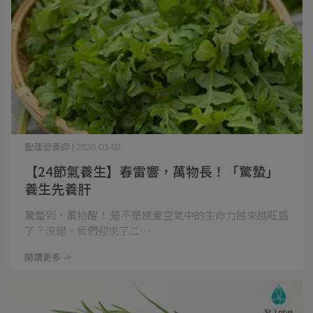
聖蓮營養師 | 2026-03-02
【24節氣養生】春雷響，萬物長！「驚蟄」
養生先養肝
驚蟄到，萬物醒！ 是不是感覺空氣中的生命力越來越旺盛
了？沒錯，我們迎來了二⋯
閱讀更多 ->