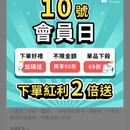
聖蓮營養師 | 2023-12-14
【24節氣養生】霜降這樣補，過冬打好底！
24節氣之中的「霜降」，為秋季的最後一個節氣，冬季來
臨前的過渡期。早晚溫差大的秋⋯
閱讀更多 ->