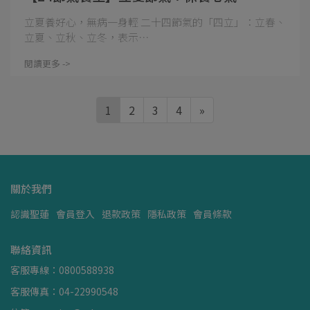
立夏養好心，無病一身輕 二十四節氣的「四立」：立春、
立夏、立秋、立冬，表示⋯
閱讀更多 ->
1
2
3
4
»
關於我們
認識聖蓮
會員登入
退款政策
隱私政策
會員條款
聯絡資訊
客服專線：0800588938
客服傳真：04-22990548